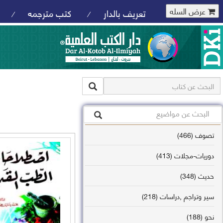
عرض السله
تعريف بالدار
كتب مترجمه
/
/
تصوف (466)
دوريات-مجلات (413)
حديث (348)
سير وتراجم ,دراسات (218)
نحو (188)