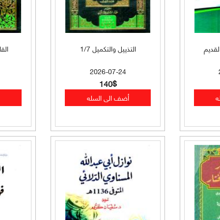
قديم
التذييل والتكميل 1/7
القا
2026-07-24
140$