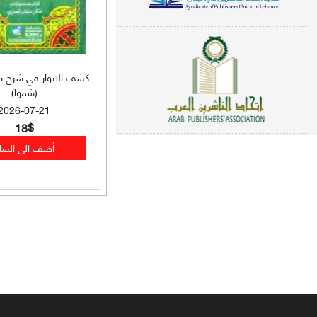
معاجم لغوية (89)
سيرة نبوية وتصوف (81)
كشف الانوار في شرح برد
فقه (80)
(شموا)
دراسات إسلامية (75)
2026-07-21
18$
شعر (72)
علوم قرآن (66)
علوم حديث (64)
روايات (63)
قصص للأطفال (63)
فقه عام وأحكام فقهية (62)
قراءات (61)