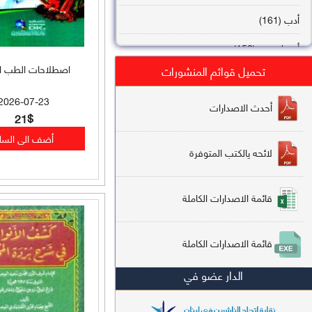
أدب (161)
أصول فقه (158)
اصطلاحات الطب ال
تحميل قوائم المنشورات
عقيدة (144)
2026-07-23
تاريخ (138)
أحدث الاصدارات
21$
فقه شافعي (132)
لائحه يالكتب المتوفرة
فقه حنفي (113)
فقه مالكي (112)
قائمة الاصدارات الكاملة
تفسير قرآن (106)
قائمة الاصدارات الكاملة
علم كلام (96)
الدار عضو في
أخلاق وتصوف (91)
سير وتراجم (90)