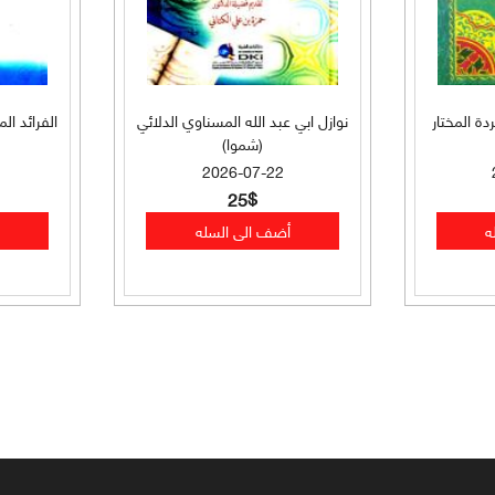
ة المختار
نوازل ابي عبد الله المسناوي الدلائي
الفرائد ال
(شموا)
2026-07-22
25$