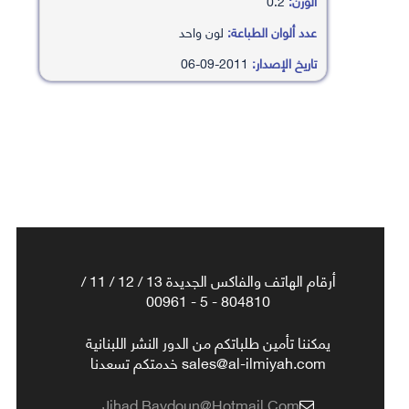
الوزن:
0.2
عدد ألوان الطباعة:
لون واحد
تاريخ الإصدار:
2011-09-06
أرقام الهاتف والفاكس الجديدة 13 / 12 / 11 /
804810 - 5 - 00961
يمكننا تأمين طلباتكم من الدور النشر اللبنانية
sales@al-ilmiyah.com خدمتكم تسعدنا
Jihad.baydoun@hotmail.com