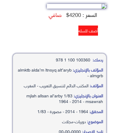
السعر : 4200$
صافي
ردمك:
100360 100 1 978
المؤلف بالإنجليزي:
almktb alda’m ltnsyq alt’aryb
- almgrb
المؤلف:
المكتب الدائم لتنسيق التعريب - المغرب
العنوان بالإنجليزي:
mjlah allsan al’arby 1/83
1964 - 2014 - msawrah
المحقق:
1964 - 2014 - مصورة - 1/83
الموضوع:
دوريات-مجلات
تاريخ الإصدار:
0000-00-00