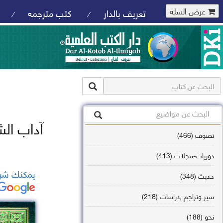
عرض السله
تعريف بالدار
كتب مترجمه
/
/
آداب ال
تصوف (466)
دوريات-مجلات (413)
يمكنك شرا
حديث (348)
سير وتراجم ,دراسات (218)
نحو (188)