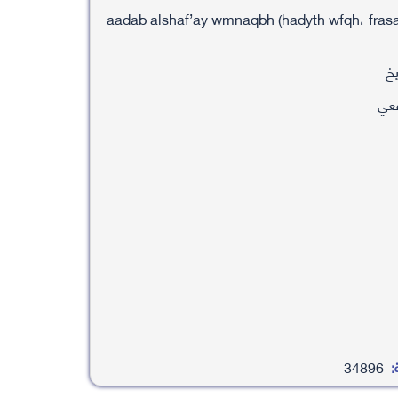
aadab alshaf’ay wmnaqbh (hadyth wfqh، frasa
يخ
فعي
:
34896