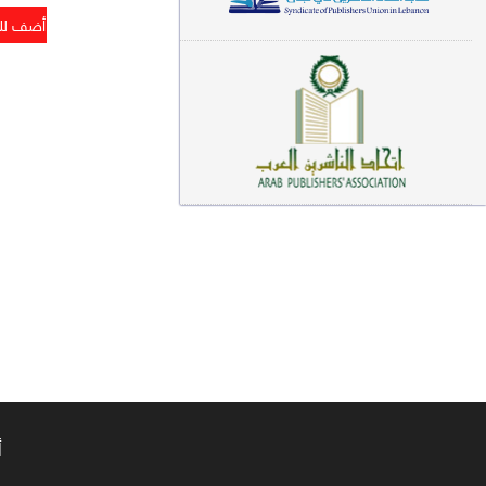
معاجم لغوية (89)
سيرة نبوية وتصوف (81)
فقه (80)
دراسات إسلامية (75)
شعر (72)
علوم قرآن (66)
علوم حديث (64)
روايات (63)
قصص للأطفال (63)
فقه عام وأحكام فقهية (62)
أ
قراءات (61)