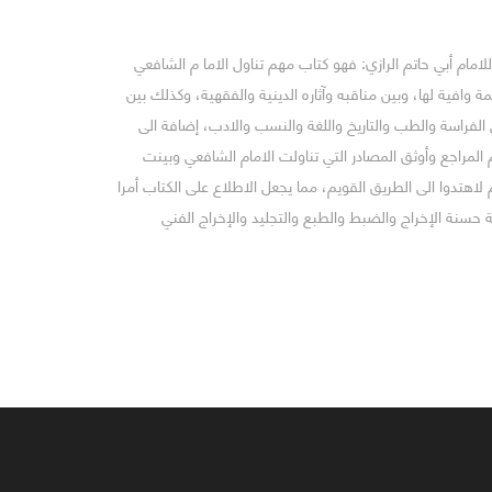
م أبي حاتم الرازي: فهو كتاب مهم تناول الاما م الشافعي
 وافية لها، وبين مناقبه وآثاره الدينية والفقهية، وكذلك بين
 الفراسة والطب والتاريخ واللغة والنسب والادب، إضافة الى
المراجع وأوثق المصادر التي تناولت الامام الشافعي وبينت
لاهتدوا الى الطريق القويم، مما يجعل الاطلاع على الكتاب أمرا
 حسنة الإخراج والضبط والطبع والتجليد والإخراج الفني