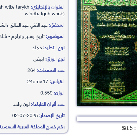
العنوان بالإنجليزي:
h wtb، tarykh
w’adb، lgah wnsb)
المحقق:
عبد الغني عبد الخالق ،الش
الموضوع:
تاريخ وسير وتراجم - شا
نوع التجليد:
مجلد
نوع الورق:
ابيض
عدد الصفحات:
264
القياس:
17×24cm
الوزن:
0.559
عدد ألوان الطباعة:
لون واحد
تاريخ الإصدار:
2025-07-02
رقم فسح المملكة العربية السعودية
8.$