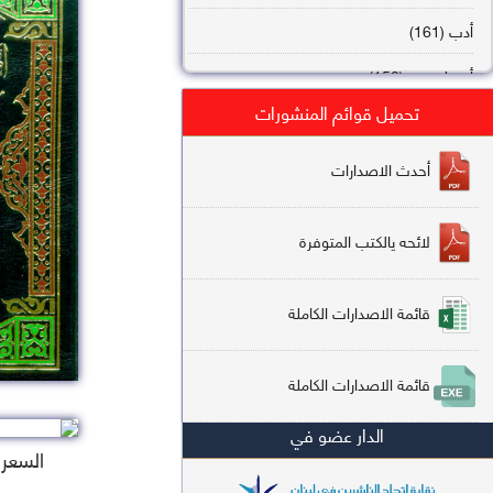
أدب (161)
أصول فقه (158)
تحميل قوائم المنشورات
عقيدة (144)
تاريخ (138)
أحدث الاصدارات
فقه شافعي (132)
لائحه يالكتب المتوفرة
فقه حنفي (113)
فقه مالكي (112)
قائمة الاصدارات الكاملة
تفسير قرآن (106)
قائمة الاصدارات الكاملة
علم كلام (96)
الدار عضو في
أخلاق وتصوف (91)
السعر : 5
سير وتراجم (90)