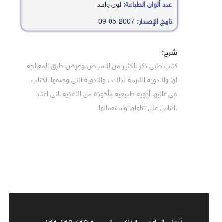
عدد ألوان الطباعة:
لون واحد
تاريخ الإصدار:
2007-05-09
شرح:
كتاب طبي ذكر الكثير من الامراض وعرض طرق المعالجة
لها والادوية اللازمة لذلك ، والادوية التي وصفها الكتاب
في غالبها أدوية طبيعية مأخوذة من الأغذية التي اعتاد
.الناس على تناولها واستعمالها
أرقام الهاتف والفاكس الجديدة 13 / 12 / 11 /