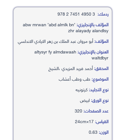
ردمك:
3 4950 7451 2 978
المؤلف بالإنجليزي:
’abw mrwan ’abd almlk bn
zhr alayady alandlsy
المؤلف:
أبو مروان عبد الملك بن زهر الايادي الاندلسي
العنوان بالإنجليزي:
altysyr fy almdawaah
waltdbyr
المحقق:
أحمد فريد المزيدي ،الشيخ
الموضوع:
طب وطب أعشاب
نوع التجليد:
كرتونيه
نوع الورق:
ابيض
عدد الصفحات:
320
القياس:
17×24cm
الوزن:
0.63