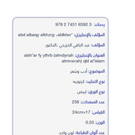
ردمك:
3 6592 7451 2 978
المؤلف بالإنجليزي:
’abd albaqy alkhzrjy ،aldktwr
المؤلف:
عبد الباقي الخزرجي ،الدكتور
العنوان بالإنجليزي:
alsh’ar fy ythrb (almdynah
almnwrah) qbl al’islam
الموضوع:
أدب وشعر
نوع التجليد:
كرتونيه
نوع الورق:
ابيض
عدد الصفحات:
256
القياس:
17×24cm
الوزن:
0.55
عدد ألوان الطباعة:
لون واحد