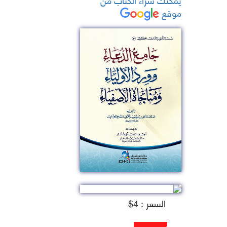
موقع
السعر : 4$