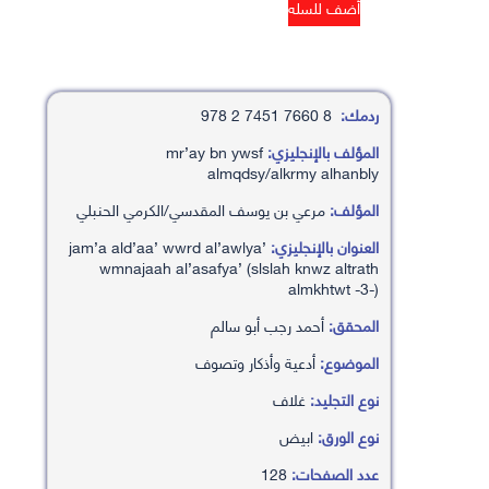
ردمك:
8 7660 7451 2 978
المؤلف بالإنجليزي:
mr’ay bn ywsf
almqdsy/alkrmy alhanbly
المؤلف:
مرعي بن يوسف المقدسي/الكرمي الحنبلي
العنوان بالإنجليزي:
jam’a ald’aa’ wwrd al’awlya’
wmnajaah al’asafya’ (slslah knwz altrath
almkhtwt -3-)
المحقق:
أحمد رجب أبو سالم
الموضوع:
أدعية وأذكار وتصوف
نوع التجليد:
غلاف
نوع الورق:
ابيض
عدد الصفحات:
128