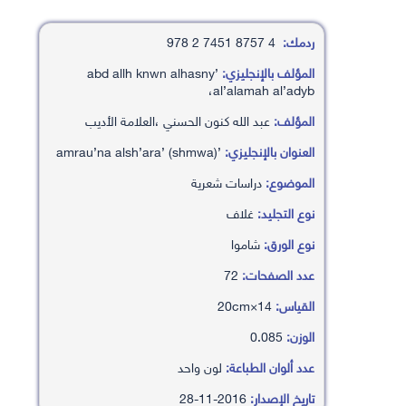
ردمك:
4 8757 7451 2 978
المؤلف بالإنجليزي:
’abd allh knwn alhasny
،al’alamah al’adyb
المؤلف:
عبد الله كنون الحسني ،العلامة الأديب
العنوان بالإنجليزي:
’amrau’na alsh’ara’ (shmwa)
الموضوع:
دراسات شعرية
نوع التجليد:
غلاف
نوع الورق:
شاموا
عدد الصفحات:
72
القياس:
14×20cm
الوزن:
0.085
عدد ألوان الطباعة:
لون واحد
تاريخ الإصدار:
2016-11-28