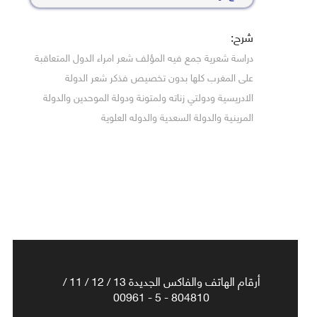
شرح:
دراسة شعرية جمع فيه المؤلف شعر امراء الدول المتعاقبة
على المغرب كلها بدون تخصيص فذكر شعر الدولة
الادريسية ودولتي زناته ولمتونة ودولة الموحدين والدولة
المرينية والدولة السعدية والدوله العلوية
أرقام الهاتف والفاكس الجديدة 13 / 12 / 11 /
804810 - 5 - 00961