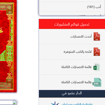
أدب (161)
أصول فقه (158)
تحميل قوائم المنشورات
عقيدة (144)
تاريخ (138)
أحدث الاصدارات
فقه شافعي (132)
لائحه يالكتب المتوفرة
فقه حنفي (113)
فقه مالكي (112)
قائمة الاصدارات الكاملة
تفسير قرآن (106)
قائمة الاصدارات الكاملة
علم كلام (96)
الدار عضو في
أخلاق وتصوف (91)
سير وتراجم (90)