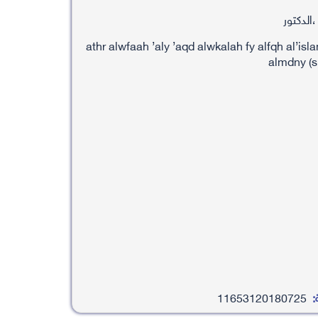
الدكتور
athr alwfaah ’aly ’aqd alwkalah fy alfqh al’i
almdny (sl
:
11653120180725