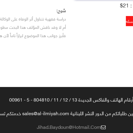
2$
شرح:
دراسة فقهية تتناول أثر الوفاة على الوكال
أم لا وقد ناقش المؤلف هذا البحث مطولا
فأبرز جوانب هذا الموضوع ابرازاً تاماً لأ
رقام الهاتف والفاكس الجديدة 13 / 12 / 11 / 804810 - 5 - 00961
تكم من الدور النشر اللبنانية sales@al-ilmiyah.com خدمتكم تسعدنا
Jihad.baydoun@hotmail.com