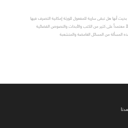
ة بحيث أنها هل تبقى سارية للمفعول للورثة إمكانية التصرف فيها
ً معتمداً على كثير من الكتب والأبحاث والنصوص القضائية
ن هذه المسألة من المسائل الغامضة والمتشعبة