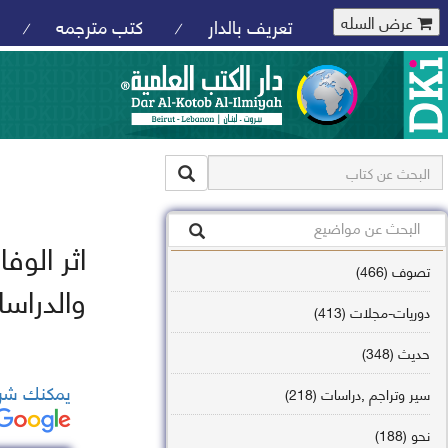
عرض السله
تعريف بالدار
كتب مترجمه
/
/
اثر الوف
تصوف (466)
والدراسا
دوريات-مجلات (413)
حديث (348)
يمكنك شرا
سير وتراجم ,دراسات (218)
نحو (188)