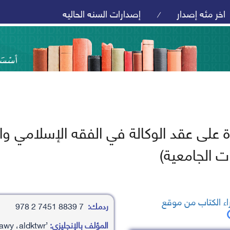
اخر مئه إصدار
إصدارات السنه الحاليه
/
اة على عقد الوكالة في الفقه الإسلامي و
ت الجامعية)
ء الكتاب من موقع
ردمك:
7 8839 7451 2 978
المؤلف بالإنجليزي:
’asaam ’abd al’azyz aldfrawy ،aldktwr