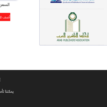
السعر : 1
معاجم لغوية (89)
سيرة نبوية وتصوف (81)
فقه (80)
دراسات إسلامية (75)
شعر (72)
علوم قرآن (66)
علوم حديث (64)
روايات (63)
أ
قصص للأطفال (63)
يمكننا تأمين طلبا
فقه عام وأحكام فقهية (62)
قراءات (61)