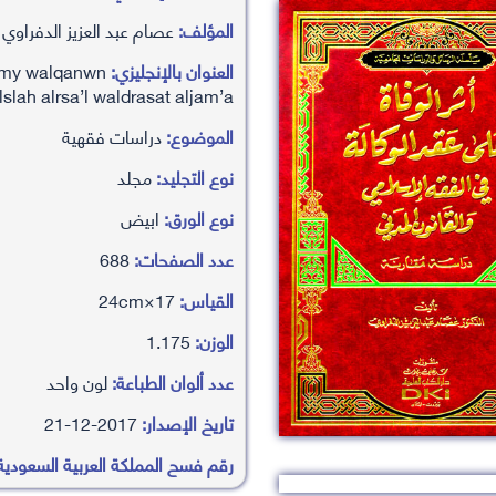
المؤلف:
عصام عبد العزيز الدفراوي ،
العنوان بالإنجليزي:
slamy walqanwn
slah alrsa’l waldrasat aljam’a
الموضوع:
دراسات فقهية
نوع التجليد:
مجلد
نوع الورق:
ابيض
عدد الصفحات:
688
القياس:
17×24cm
الوزن:
1.175
عدد ألوان الطباعة:
لون واحد
تاريخ الإصدار:
2017-12-21
رقم فسح المملكة العربية السعودية