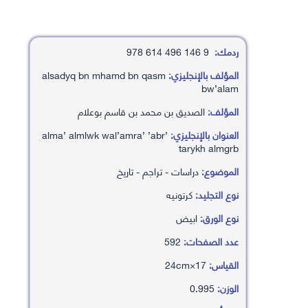
ردمك:
9 146 496 614 978
المؤلف بالإنجليزي:
alsadyq bn mhamd bn qasm
bw’alam
المؤلف:
الصديق بن محمد بن قاسم بوعلام
العنوان بالإنجليزي:
’alma’ almlwk wal’amra’ ’abr
tarykh almgrb
الموضوع:
دراسات - تراجم - تاريخ
نوع التجليد:
كرتونيه
نوع الورق:
ابيض
عدد الصفحات:
592
القياس:
17×24cm
الوزن:
0.995