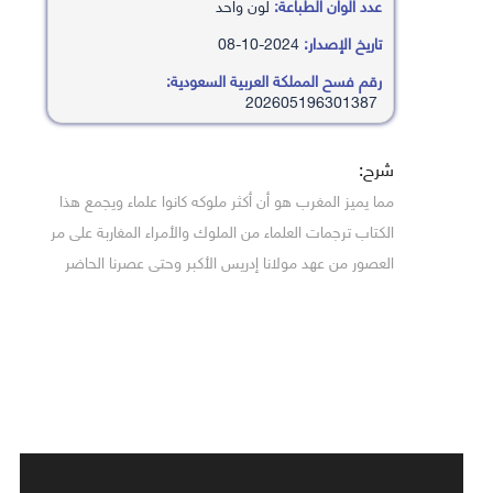
عدد ألوان الطباعة:
لون واحد
تاريخ الإصدار:
2024-10-08
رقم فسح المملكة العربية السعودية:
202605196301387
شرح:
مما يميز المغرب هو أن أكثر ملوكه كانوا علماء ويجمع هذا
الكتاب ترجمات العلماء من الملوك والأمراء المغاربة على مر
العصور من عهد مولانا إدريس الأكبر وحتى عصرنا الحاضر