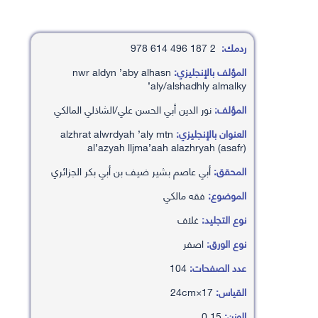
ردمك:
2 187 496 614 978
المؤلف بالإنجليزي:
nwr aldyn ’aby alhasn
’aly/alshadhly almalky
المؤلف:
نور الدين أبي الحسن علي/الشاذلي المالكي
العنوان بالإنجليزي:
alzhrat alwrdyah ’aly mtn
al’azyah lljma’aah alazhryah (asafr)
المحقق:
أبي عاصم بشير ضيف بن أبي بكر الجزائري
الموضوع:
فقه مالكي
نوع التجليد:
غلاف
نوع الورق:
اصفر
عدد الصفحات:
104
القياس:
17×24cm
الوزن:
0.15