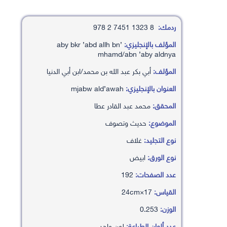
ردمك:
8 1323 7451 2 978
المؤلف بالإنجليزي:
’aby bkr ’abd allh bn
mhamd/abn ’aby aldnya
المؤلف:
أبي بكر عبد الله بن محمد/ابن أبي الدنيا
العنوان بالإنجليزي:
mjabw ald’awah
المحقق:
محمد عبد القادر عطا
الموضوع:
حديث وتصوف
نوع التجليد:
غلاف
نوع الورق:
ابيض
عدد الصفحات:
192
القياس:
17×24cm
الوزن:
0.253
عدد ألوان الطباعة:
لون واحد