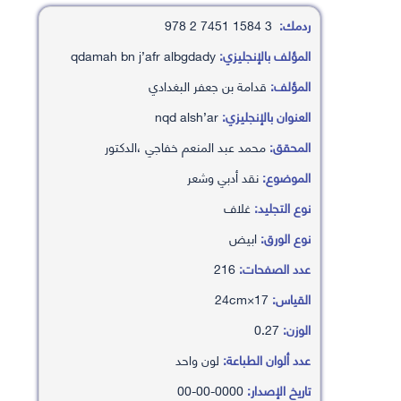
ردمك:
3 1584 7451 2 978
المؤلف بالإنجليزي:
qdamah bn j’afr albgdady
المؤلف:
قدامة بن جعفر البغدادي
العنوان بالإنجليزي:
nqd alsh’ar
المحقق:
محمد عبد المنعم خفاجي ،الدكتور
الموضوع:
نقد أدبي وشعر
نوع التجليد:
غلاف
نوع الورق:
ابيض
عدد الصفحات:
216
القياس:
17×24cm
الوزن:
0.27
عدد ألوان الطباعة:
لون واحد
تاريخ الإصدار:
0000-00-00