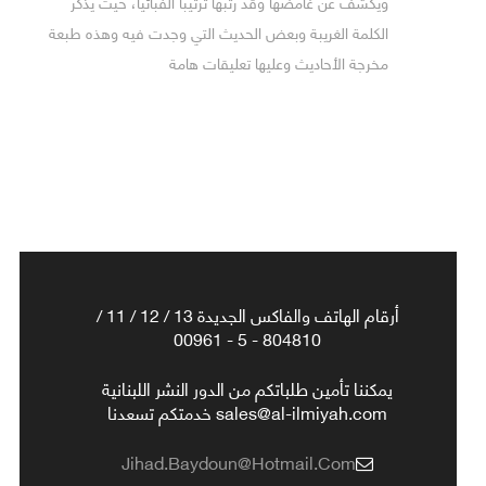
ويكشف عن غامضها وقد رتبها ترتيبا ألفبائيا، حيث يذكر
الكلمة الغريبة وبعض الحديث التي وجدت فيه وهذه طبعة
مخرجة الأحاديث وعليها تعليقات هامة
أرقام الهاتف والفاكس الجديدة 13 / 12 / 11 /
804810 - 5 - 00961
يمكننا تأمين طلباتكم من الدور النشر اللبنانية
sales@al-ilmiyah.com خدمتكم تسعدنا
Jihad.baydoun@hotmail.com