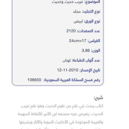
الموضوع:
غريب حديث وحديث
نوع التجليد:
مجلد
نوع الورق:
ابيض
عدد الصفحات:
2120
القياس:
17×24cm
الوزن:
3.86
عدد ألوان الطباعة:
لونان
تاريخ الإصدار:
2010-11-12
رقم فسح المملكة العربية السعودية:
106650
شرح:
كتاب يبحث في علم من علوم الحديث وهو علم غريب
الحديث، يتعرض فيه مصنفه ابن الأثير للألفاظ المبهمة
والغريبة الموجودة في الأحاديث النبوية والآثار ويشرحها