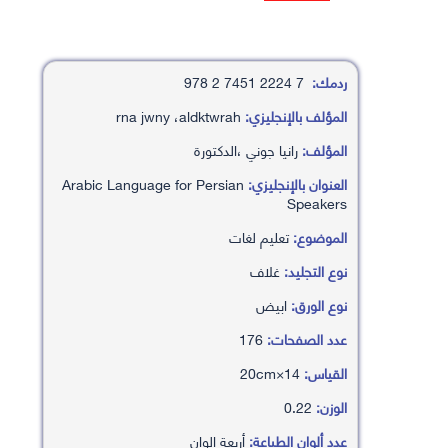
ردمك:
7 2224 7451 2 978
المؤلف بالإنجليزي:
rna jwny ،aldktwrah
المؤلف:
رانيا جوني ،الدكتورة
العنوان بالإنجليزي:
Arabic Language for Persian
Speakers
الموضوع:
تعليم لغات
نوع التجليد:
غلاف
نوع الورق:
ابيض
عدد الصفحات:
176
القياس:
14×20cm
الوزن:
0.22
عدد ألوان الطباعة:
أربعة الوان