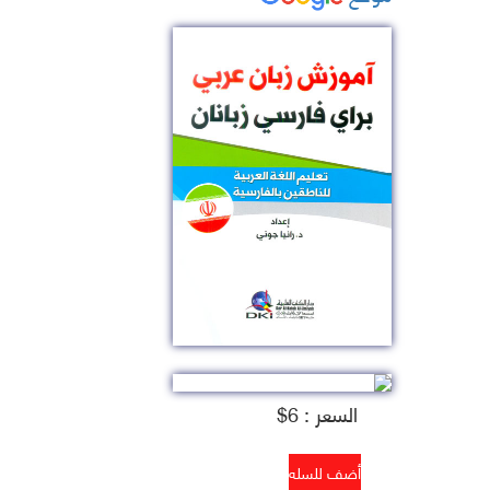
السعر : 6$