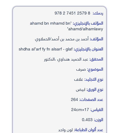
ردمك:
8 2579 7451 2 978
المؤلف بالإنجليزي:
’ahamd bn mhamd bn
’ahamd/alhamlawy
المؤلف:
أحمد بن محمد بن أحمد/الحملاوي
العنوان بالإنجليزي:
shdha al’arf fy fn alsarf - glaf
المحقق:
عبد الحميد هنداوي ،الدكتور
الموضوع:
صرف
نوع التجليد:
غلاف
نوع الورق:
ابيض
عدد الصفحات:
264
القياس:
17×24cm
الوزن:
0.403
عدد ألوان الطباعة:
لون واحد