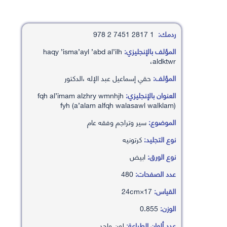
ردمك:
1 2817 7451 2 978
المؤلف بالإنجليزي:
haqy ’isma’ayl ’abd al’ilh
،aldktwr
المؤلف:
حقي إسماعيل عبد الإله ،الدكتور
العنوان بالإنجليزي:
fqh al’imam alzhry wmnhjh
fyh (a’alam alfqh walasawl walklam)
الموضوع:
سير وتراجم وفقه عام
نوع التجليد:
كرتونيه
نوع الورق:
ابيض
عدد الصفحات:
480
القياس:
17×24cm
الوزن:
0.855
عدد ألوان الطباعة:
لون واحد