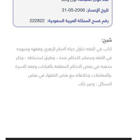
تاريخ الإصدار:
2006-05-31
رقم فسح المملكة العربية السعودية:
222822
شرح:
كتاب في الفقه تناول حياة الامام الزهري وفقهه ومنهجه
في الفقه ومصادر الاحكام عنده ، وطرق استنباطه ، وذكر
مذهبه في بعض الاحكام المتعلقة بالعبادات وفقه الاسرة
.والمعاملات وخلافاته مع بعض الفقهاء في بعض
المسائل ، وغير ذلك