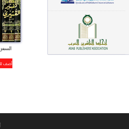
معاجم لغوية (89)
سيرة نبوية وتصوف (81)
فقه (80)
دراسات إسلامية (75)
السعر : 8
شعر (72)
علوم قرآن (66)
علوم حديث (64)
روايات (63)
قصص للأطفال (63)
فقه عام وأحكام فقهية (62)
أ
قراءات (61)