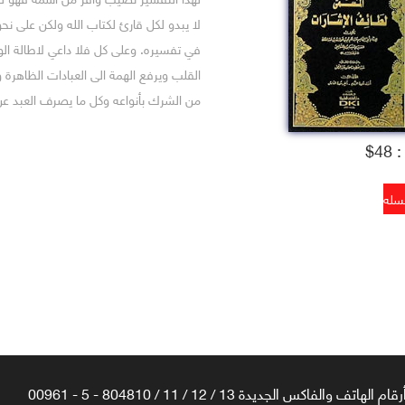
لا يبدو لكل قارئ لكتاب الله ولكن على ن
في تفسيره. وعلى كل فلا داعي لاطالة
القلب ويرفع الهمة الى العبادات الظاهرة 
من الشرك بأنواعه وكل ما يصرف العبد عن
4$
رقام الهاتف والفاكس الجديدة 13 / 12 / 11 / 804810 - 5 - 00961