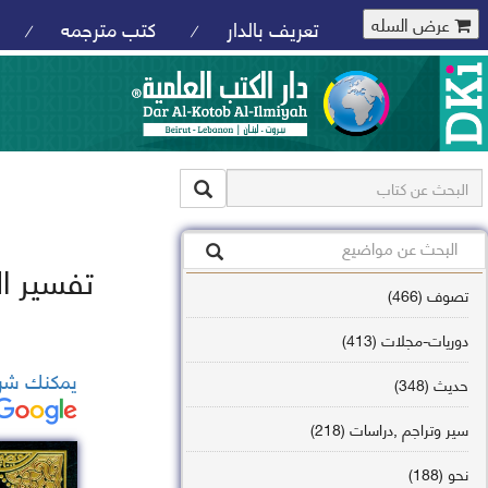
عرض السله
تعريف بالدار
كتب مترجمه
/
/
تفسير ال
تصوف (466)
دوريات-مجلات (413)
يمكنك شرا
حديث (348)
سير وتراجم ,دراسات (218)
نحو (188)