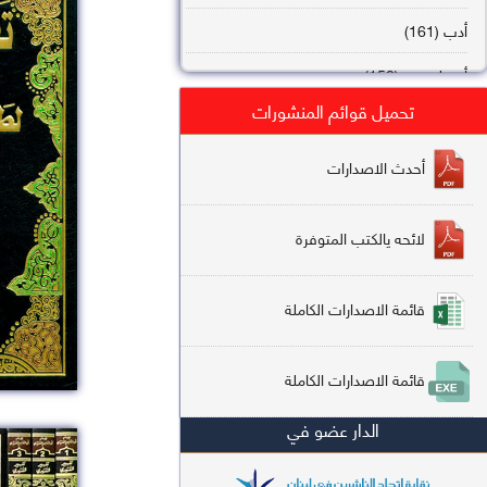
أدب (161)
أصول فقه (158)
تحميل قوائم المنشورات
عقيدة (144)
تاريخ (138)
أحدث الاصدارات
فقه شافعي (132)
لائحه يالكتب المتوفرة
فقه حنفي (113)
فقه مالكي (112)
قائمة الاصدارات الكاملة
تفسير قرآن (106)
قائمة الاصدارات الكاملة
علم كلام (96)
الدار عضو في
أخلاق وتصوف (91)
سير وتراجم (90)