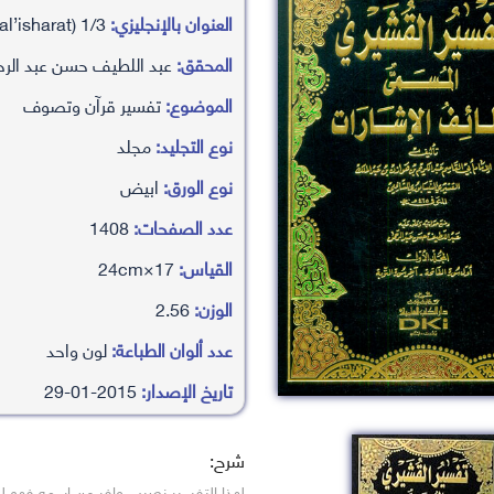
العنوان بالإنجليزي:
tfsyr alqshyry almsmy (lta’f al’isharat) 1/3
المحقق:
عبد اللطيف حسن عبد الر
الموضوع:
تفسير قرآن وتصوف
نوع التجليد:
مجلد
نوع الورق:
ابيض
عدد الصفحات:
1408
القياس:
17×24cm
الوزن:
2.56
عدد ألوان الطباعة:
لون واحد
تاريخ الإصدار:
2015-01-29
شرح:
لهذا التفسير نصيب وافر من اسمه فهو ل