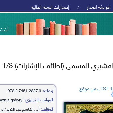
اخر مئه إصدار
إصدارات السنه الحاليه
/
قشيري المسمى (لطائف الإشارات) 1/3
ء الكتاب من موقع
ردمك:
9 2837 7451 2 978
المؤلف بالإنجليزي:
’aby alqasm ’abd alkrym/abn hwazn alqshyry
المؤلف:
أبي القاسم عبد الكريم/ابن