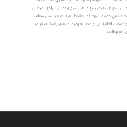
حو لا يمتنع او يتعارض مع ظاهر الشرع وهو من مراجع القرطبي
 الوصف في حضرة الموصوف فالناظر فيه يجده يلامس شغاف
والصفات العالية من تواضع لله وعزة بدينه ومراقبة له، وينفر
 الله وطاعته