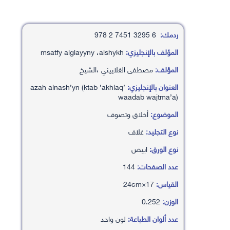
ردمك:
6 3295 7451 2 978
المؤلف بالإنجليزي:
msatfy alglayyny ،alshykh
المؤلف:
مصطفى الغلاييني ،الشيخ
العنوان بالإنجليزي:
’azah alnash’yn (ktab ’akhlaq
waadab wajtma’a)
الموضوع:
أخلاق وتصوف
نوع التجليد:
غلاف
نوع الورق:
ابيض
عدد الصفحات:
144
القياس:
17×24cm
الوزن:
0.252
عدد ألوان الطباعة:
لون واحد