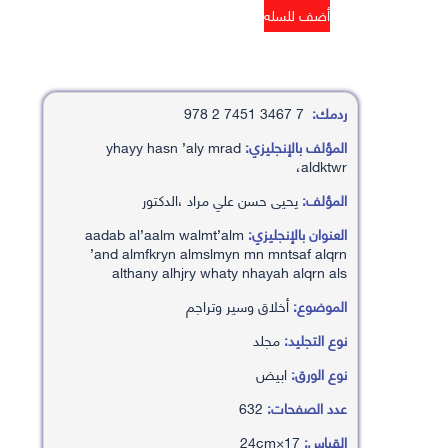
ردمك:
7 3467 7451 2 978
المؤلف بالإنجليزي:
yhayy hasn ’aly mrad
،aldktwr
المؤلف:
يحيى حسن علي مراد ،الدكتور
العنوان بالإنجليزي:
aadab al’aalm walmt’alm
’and almfkryn almslmyn mn mntsaf alqrn
althany alhjry whaty nhayah alqrn als
الموضوع:
أخلاق وسير وتراجم
نوع التجليد:
مجلد
نوع الورق:
ابيض
عدد الصفحات:
632
القياس:
17×24cm