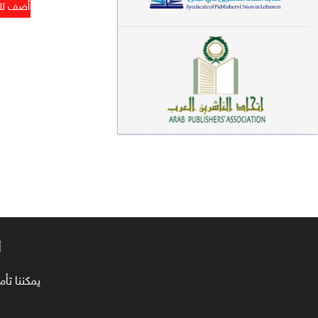
معاجم لغوية (89)
سيرة نبوية وتصوف (81)
فقه (80)
دراسات إسلامية (75)
شعر (72)
علوم قرآن (66)
علوم حديث (64)
روايات (63)
أ
قصص للأطفال (63)
يمكننا تأمين طلبا
فقه عام وأحكام فقهية (62)
قراءات (61)