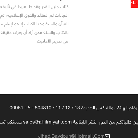
كتاب جليل القدر وقد جاء فريدا في تأليفه 
العبادات ثم العقائد والفرق الإسلامية، ثم
القرآن والسنة وهذا الكتاب إذ هو لإمام 
بالكتاب والسنة فمن أراد أن يعرف حقيقة
في تخريج الأحاديث
رقام الهاتف والفاكس الجديدة 13 / 12 / 11 / 804810 - 5 - 00961
تكم من الدور النشر اللبنانية sales@al-ilmiyah.com خدمتكم تسعدنا
Jihad.baydoun@hotmail.com