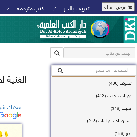
عرض السله
تعريف بالدار
كتب مترجمه
/
/
الغنية ل
تصوف (466)
دوريات-مجلات (413)
يمكنك شرا
حديث (348)
سير وتراجم ,دراسات (218)
نحو (188)