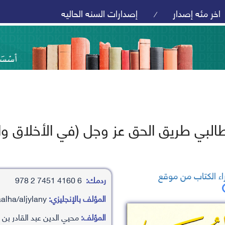
اخر مئه إصدار
إصدارات السنه الحاليه
/
طالبي طريق الحق عز وجل (في الأخلاق و
ء الكتاب من موقع
ردمك:
6 4160 7451 2 978
المؤلف بالإنجليزي:
mhayy aldyn ’abd alqadr bn ’aby saalha/aljylany
المؤلف:
محيي الدين عبد القادر بن 