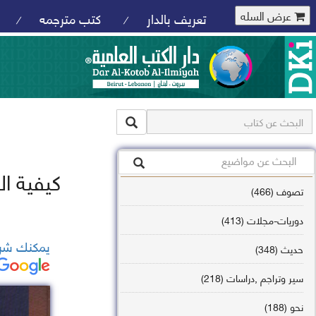
عرض السله
تعريف بالدار
كتب مترجمه
/
/
كيفية ا
تصوف (466)
دوريات-مجلات (413)
يمكنك شرا
حديث (348)
سير وتراجم ,دراسات (218)
نحو (188)