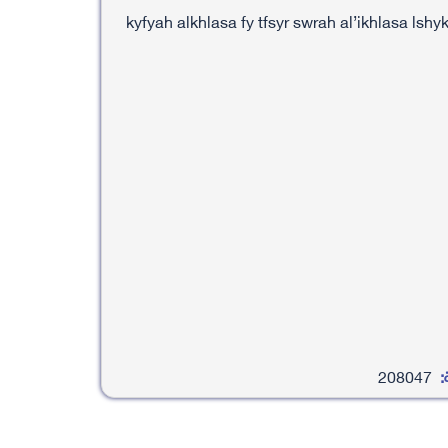
kyfyah alkhlasa fy tfsyr swrah al’ikhlasa lshyk
:
208047