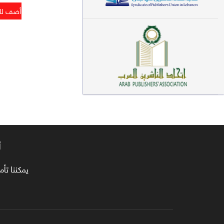
معاجم لغوية (89)
سيرة نبوية وتصوف (81)
فقه (80)
دراسات إسلامية (75)
شعر (72)
علوم قرآن (66)
علوم حديث (64)
أ
روايات (63)
يمكننا تأمين طلبا
قصص للأطفال (63)
فقه عام وأحكام فقهية (62)
قراءات (61)