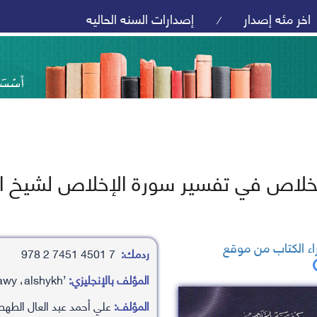
اخر مئه إصدار
إصدارات السنه الحاليه
/
لخلاص في تفسير سورة الإخلاص لشيخ الإ
ء الكتاب من موقع
ردمك:
7 4501 7451 2 978
المؤلف بالإنجليزي:
’aly ’ahamd ’abd al’aal althtawy ،alshykh
المؤلف:
علي أحمد عبد العال الطهط