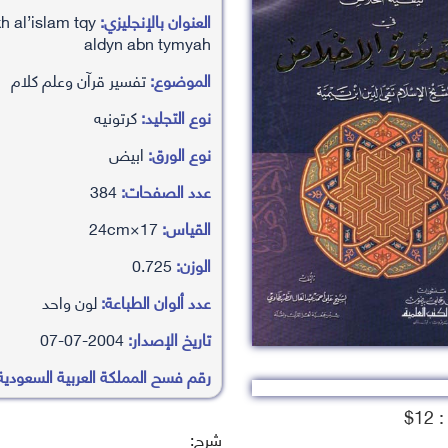
العنوان بالإنجليزي:
h al’islam tqy
aldyn abn tymyah
الموضوع:
تفسير قرآن وعلم كلام
نوع التجليد:
كرتونيه
نوع الورق:
ابيض
عدد الصفحات:
384
القياس:
17×24cm
الوزن:
0.725
عدد ألوان الطباعة:
لون واحد
تاريخ الإصدار:
2004-07-07
رقم فسح المملكة العربية السعودية
1$
شرح: