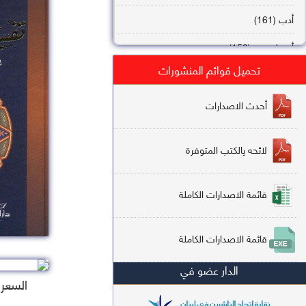
أدب (161)
أصول فقه (158)
تحميل قوائم المنشورات
عقيدة (144)
تاريخ (138)
أحدث الاصدارات
فقه شافعي (132)
لائحه يالكتب المتوفرة
فقه حنفي (113)
فقه مالكي (112)
قائمة الاصدارات الكاملة
تفسير قرآن (106)
قائمة الاصدارات الكاملة
علم كلام (96)
الدار عضو في
أخلاق وتصوف (91)
السعر : 2
سير وتراجم (90)