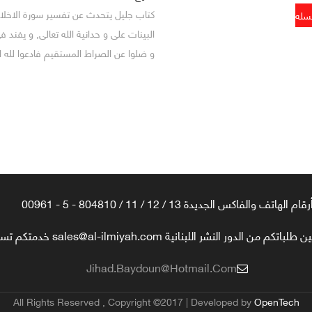
كتاب جليل يتحدث عن تفسير سورة الاخلاص,
البينات على و حدانية الله تعالى, و يفند 
و ضلوا عن الصراط المستقيم فادعوا لله ال
رقام الهاتف والفاكس الجديدة 13 / 12 / 11 / 804810 - 5 - 00961
تكم من الدور النشر اللبنانية sales@al-ilmiyah.com خدمتكم تسعدنا
Jihad.baydoun@hotmail.com
All Rights Reserved , Copyright ©2017 | Developed by
OpenTech