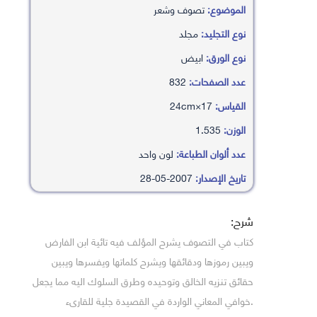
الموضوع:
تصوف وشعر
نوع التجليد:
مجلد
نوع الورق:
ابيض
عدد الصفحات:
832
القياس:
17×24cm
الوزن:
1.535
عدد ألوان الطباعة:
لون واحد
تاريخ الإصدار:
2007-05-28
شرح:
كتاب في التصوف يشرح المؤلف فيه تائية ابن الفارض
ويبين رموزها ودقائقها ويشرح كلماتها ويفسرها ويبين
حقائق تنزيه الخالق وتوحيده وطرق السلوك اليه مما يجعل
.خوافي المعاني الواردة في القصيدة جلية للقارىء