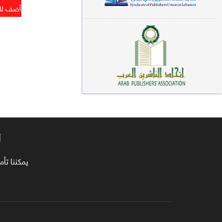
معاجم لغوية (89)
سيرة نبوية وتصوف (81)
فقه (80)
دراسات إسلامية (75)
شعر (72)
علوم قرآن (66)
أ
علوم حديث (64)
روايات (63)
يمكننا تأمين طلبا
قصص للأطفال (63)
فقه عام وأحكام فقهية (62)
قراءات (61)