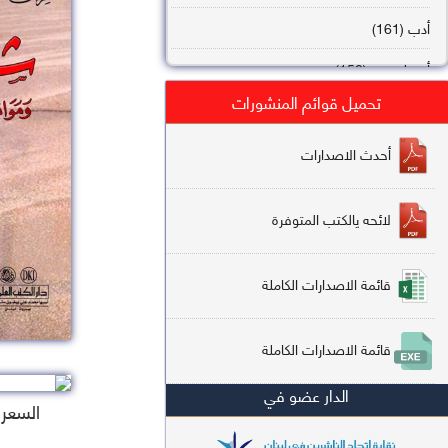
أدب (161)
أصول فقه (158)
تحميل قوائم المنشورات
عقيدة (144)
تاريخ (138)
أحدث الاصدارات
فقه شافعي (132)
لائحه يالكتب المتوفرة
فقه حنفي (113)
فقه مالكي (112)
قائمة الاصدارات الكاملة
تفسير قرآن (106)
قائمة الاصدارات الكاملة
علم كلام (96)
الدار عضو في
أخلاق وتصوف (91)
السعر : 
سير وتراجم (90)