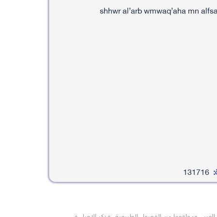
:
131716
 العرب ومواقعها من الفصول الطبيعية، فذكر الاصل في