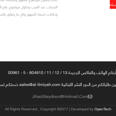
الحساب عند العرب وتناول موضوع علم الف
ودلالات اسماء الشهور وكل ما يتعلق بالشه
رقام الهاتف والفاكس الجديدة 13 / 12 / 11 / 804810 - 5 - 00961
تكم من الدور النشر اللبنانية sales@al-ilmiyah.com خدمتكم تسعدنا
Jihad.baydoun@hotmail.com
All Rights Reserved , Copyright ©2017 | Developed by
OpenTech