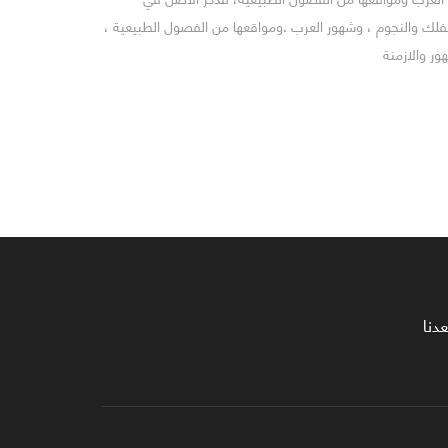
لك والنجوم ، وشهور العرب .ومواقعها من الفصول الطبيعية ،
ور والازمنة