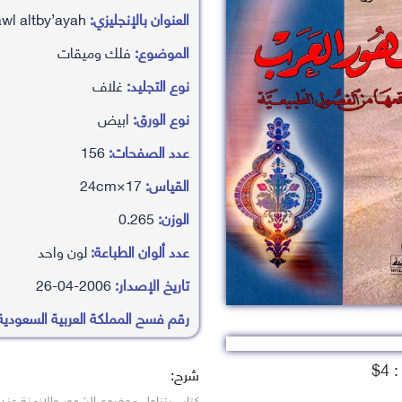
العنوان بالإنجليزي:
shhwr al’arb wmwaq’aha mn alfsawl altby’ayah
الموضوع:
فلك وميقات
نوع التجليد:
غلاف
نوع الورق:
ابيض
عدد الصفحات:
156
القياس:
17×24cm
الوزن:
0.265
عدد ألوان الطباعة:
لون واحد
تاريخ الإصدار:
2006-04-26
رقم فسح المملكة العربية السعودية
4$
شرح:
كتاب يتناول موضوع الشهور والازمنة عند