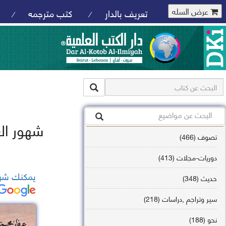
عرض السله
تعريف بالدار
كتب مترجمه
/
/
شهور ال
تصوف (466)
دوريات-مجلات (413)
يمكنك شرا
حديث (348)
سير وتراجم ,دراسات (218)
نحو (188)