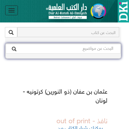
le
on
عثمان بن عفان (ذو النورين) كرتونيه -
لونان
نافذ - out of print
يمكنك شراء الكتاب من