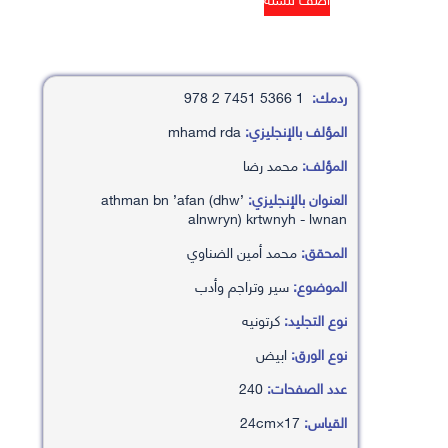
ردمك:
1 5366 7451 2 978
المؤلف بالإنجليزي:
mhamd rda
المؤلف:
محمد رضا
العنوان بالإنجليزي:
’athman bn ’afan (dhw
alnwryn) krtwnyh - lwnan
المحقق:
محمد أمين الضناوي
الموضوع:
سير وتراجم وأدب
نوع التجليد:
كرتونيه
نوع الورق:
ابيض
عدد الصفحات:
240
القياس:
17×24cm