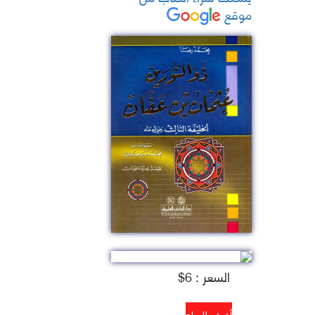
موقع
السعر : 6$