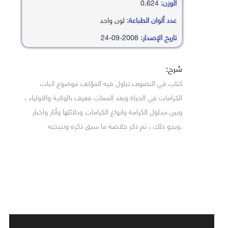
الوزن:
0.624
عدد ألوان الطباعة:
لون واحد
تاريخ الإصدار:
2008-09-24
شرح:
كتاب في التصوف تناول فيه المؤلف موضوع اثبات
الكرامات في الحياة وبعد الممات فعرف بالولاية والاولياء ،
وبين مدلول الكرامة وانواع الكرامات ودلائلها وآثار واخبار
.ونحو ذلك ، ثم ذكر خلاصة ما سبق ذكره ونتيجته