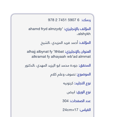
ردمك:
6 5907 7451 2 978
المؤلف بالإنجليزي:
’ahamd fryd almzydy
،alshykh
المؤلف:
أحمد فريد المزيدي ،الشيخ
العنوان بالإنجليزي:
alhajj albynat fy ’ithbat
alkramat fy alhayaah wb’ad almmat
المحقق:
جودة محمد ابو اليزيد المهدي ،الدكتور
الموضوع:
تصوف وعلم كلام
نوع التجليد:
كرتونيه
نوع الورق:
ابيض
عدد الصفحات:
304
القياس:
17×24cm