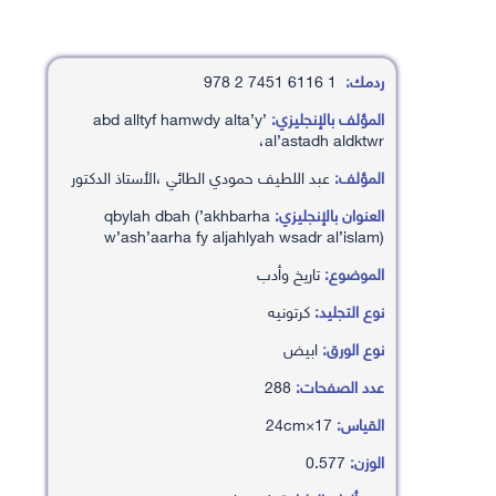
ردمك:
1 6116 7451 2 978
المؤلف بالإنجليزي:
’abd alltyf hamwdy alta’y
،al’astadh aldktwr
المؤلف:
عبد اللطيف حمودي الطائي ،الأستاذ الدكتور
العنوان بالإنجليزي:
qbylah dbah (’akhbarha
w’ash’aarha fy aljahlyah wsadr al’islam)
الموضوع:
تاريخ وأدب
نوع التجليد:
كرتونيه
نوع الورق:
ابيض
عدد الصفحات:
288
القياس:
17×24cm
الوزن:
0.577