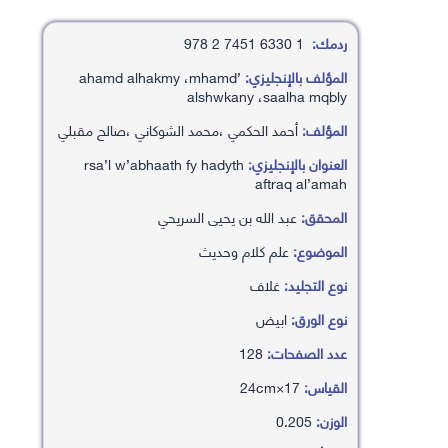
ردمك:
1 6330 7451 2 978
المؤلف بالإنجليزي:
’ahamd alhakmy ،mhamd
alshwkany ،saalha mqbly
المؤلف:
أحمد الحكمي ،محمد الشوكاني ،صالح مقبلي
العنوان بالإنجليزي:
rsa’l w’abhaath fy hadyth
aftraq al’amah
المحقق:
عبد الله بن يحيى السريحي
الموضوع:
علم كلام وحديث
نوع التجليد:
غلاف
نوع الورق:
ابيض
عدد الصفحات:
128
القياس:
17×24cm
الوزن:
0.205