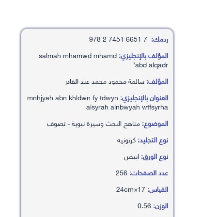
ردمك:
7 6651 7451 2 978
المؤلف بالإنجليزي:
salmah mhamwd mhamd
’abd alqadr
المؤلف:
سالمة محمود محمد عبد القادر
العنوان بالإنجليزي:
mnhjyah abn khldwn fy tdwyn
alsyrah alnbwyah wtfsyrha
الموضوع:
مناهج البحث وسيرة نبوية - تصوف
نوع التجليد:
كرتونيه
نوع الورق:
ابيض
عدد الصفحات:
256
القياس:
17×24cm
الوزن:
0.56