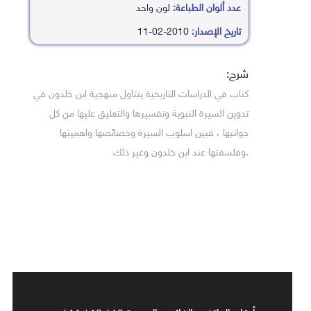
عدد ألوان الطباعة:
لون واحد
تاريخ الإصدار:
2010-02-11
شرح:
كتاب في الدراسات التاريخية يتناول منهجية ابن خلدون في
تدوين السيرة النبوية وتفسيرها والتعليق عليها من كل
جوانبها ، فبين اسلوب السيرة وخصائصها واهميتها
.وفلسفتها عند ابن خلدون وغير ذلك