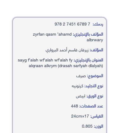
ردمك:
7 6789 7451 2 978
المؤلف بالإنجليزي:
zyrfan qasm ’ahamd
albrwary
المؤلف:
زيرفان قاسم أحمد البرواري
العنوان بالإنجليزي:
sayg f’alah wf’alah wf’alah fy
alqraan alkrym (drasah sarfyah dlalyah)
الموضوع:
صرف
نوع التجليد:
كرتونيه
نوع الورق:
ابيض
عدد الصفحات:
448
القياس:
17×24cm
الوزن:
0.805