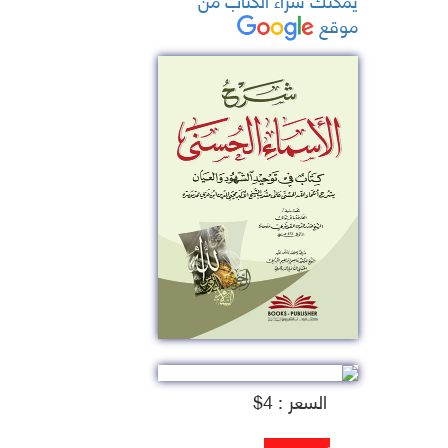
موقع
السعر : 4$