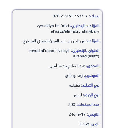
ردمك:
3 7537 7451 2 978
المؤلف بالإنجليزي:
zyn aldyn bn ’abd
al’azyz/alm’abry almlybary
المؤلف:
زين الدين بن عبد العزيز/المعبري المليباري
العنوان بالإنجليزي:
’irshad al’abad ’ily sbyl
alrshad (asafr)
المحقق:
عبد السلام محمد أمين
الموضوع:
زهد ورقائق
نوع التجليد:
كرتونيه
نوع الورق:
اصفر
عدد الصفحات:
200
القياس:
17×24cm
الوزن:
0.368