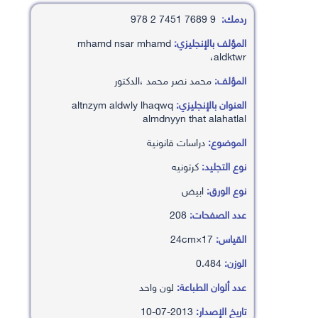
ردمك:
9 7689 7451 2 978
المؤلف بالإنجليزي:
mhamd nsar mhamd
،aldktwr
المؤلف:
محمد نصر محمد ،الدكتور
العنوان بالإنجليزي:
altnzym aldwly lhaqwq
almdnyyn that alahatlal
الموضوع:
دراسات قانونية
نوع التجليد:
كرتونيه
نوع الورق:
ابيض
عدد الصفحات:
208
القياس:
17×24cm
الوزن:
0.484
عدد ألوان الطباعة:
لون واحد
تاريخ الإصدار:
2013-07-10