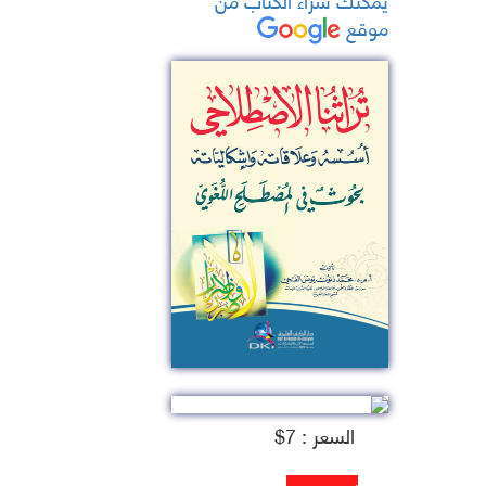
موقع
السعر : 7$