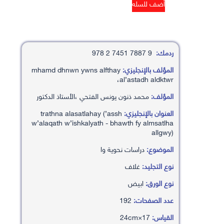
ردمك:
9 7887 7451 2 978
المؤلف بالإنجليزي:
mhamd dhnwn ywns alfthay
،al’astadh aldktwr
المؤلف:
محمد ذنون يونس الفتحي ،الأستاذ الدكتور
العنوان بالإنجليزي:
trathna alasatlahay (’assh
w’alaqath w’ishkalyath - bhawth fy almsatlha
allgwy)
الموضوع:
دراسات نحوية وا
نوع التجليد:
غلاف
نوع الورق:
ابيض
عدد الصفحات:
192
القياس:
17×24cm