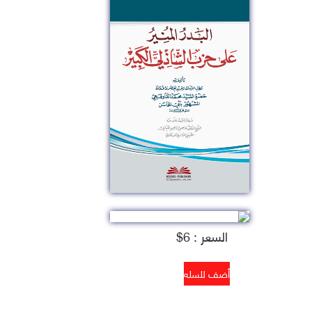
السعر : 6$