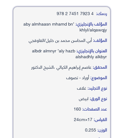
ردمك:
4 7923 7451 2 978
المؤلف بالإنجليزي:
’aby almhaasn mhamd bn
khlyl/alqawqjy
المؤلف:
أبي المحاسن محمد بن خليل/القاوقجي
العنوان بالإنجليزي:
albdr almnyr ’aly hazb
alshadhly alkbyr
المحقق:
عاصم إبراهيم الكيالي ،الشيخ الدكتور
الموضوع:
أوراد - تصوف
نوع التجليد:
غلاف
نوع الورق:
ابيض
عدد الصفحات:
160
القياس:
17×24cm
الوزن:
0.255