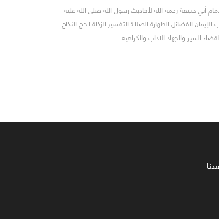
ام أبي حنيفة رحمه الله لأحاديث رسول الله صلى الله عليه
لإيمان الفضائل الطهارة الصلاة التفسير الزكاة الحج النكاح
القضاء السير والجهاد الاداب والكراهية