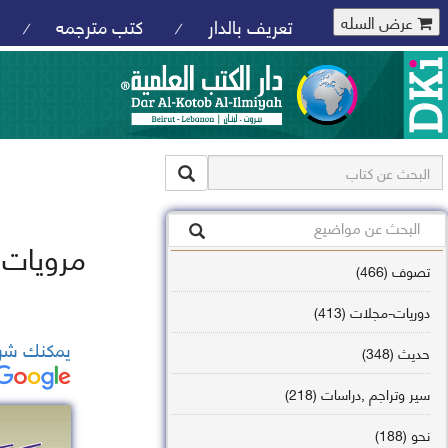
عرض السله
تعريف بالدار
كتب مترجمه
/
/
مرويات 
تصوف (466)
دوريات-مجلات (413)
يمكنك شرا
حديث (348)
سير وتراجم ,دراسات (218)
نحو (188)