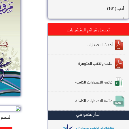
أدب (161)
أصول فقه (158)
تحميل قوائم المنشورات
عقيدة (144)
تاريخ (138)
أحدث الاصدارات
فقه شافعي (132)
لائحه يالكتب المتوفرة
فقه حنفي (113)
فقه مالكي (112)
قائمة الاصدارات الكاملة
تفسير قرآن (106)
قائمة الاصدارات الكاملة
علم كلام (96)
الدار عضو في
أخلاق وتصوف (91)
السعر : 5
سير وتراجم (90)