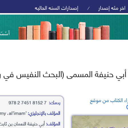
اخر مئه إصدار
إصدارات السنه الحاليه
/
أبي حنيفة المسمى (البحث النفيس في رو
ء الكتاب من موقع
ردمك:
7 8152 7451 2 978
المؤلف بالإنجليزي:
’aby hanyfah aln’aman bn thabt altymy ،al’imam
المؤلف:
أبي حنيفة النعمان بن ثابت 