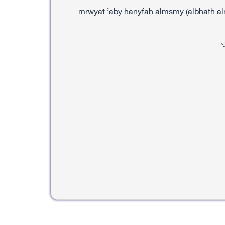
mrwyat ’aby hanyfah almsmy (albhath aln
ي