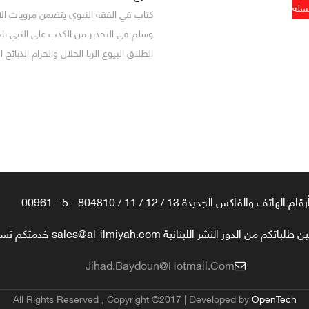
كتاب في الفقه النبوي يتضمن مرويات الام
وسلم في التحذير من الكذب على النبي باب ا
الطلاق البيوع الربا الحلال والحرام الذبائح 
رقام الهاتف والفاكس الجديدة 13 / 12 / 11 / 804810 - 5 - 00961
تكم من الدور النشر اللبنانية sales@al-ilmiyah.com خدمتكم تسعدنا
Jihad.baydoun@hotmail.com
All Rights Reserved , Copyright ©2017 | Developed by
OpenTech