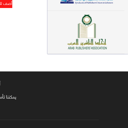
معاجم لغوية (89)
سيرة نبوية وتصوف (81)
فقه (80)
دراسات إسلامية (75)
شعر (72)
علوم قرآن (66)
علوم حديث (64)
أ
روايات (63)
يمكننا تأمين طلبا
قصص للأطفال (63)
فقه عام وأحكام فقهية (62)
قراءات (61)