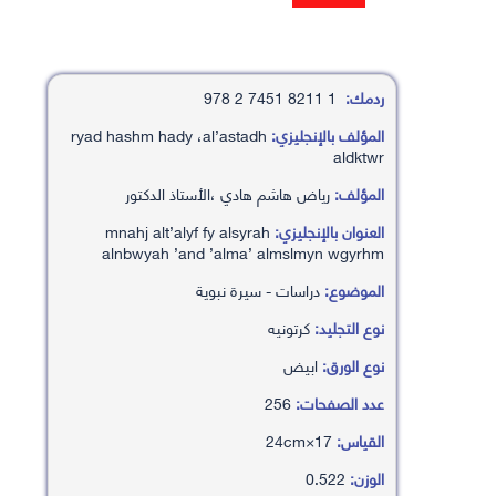
ردمك:
1 8211 7451 2 978
المؤلف بالإنجليزي:
ryad hashm hady ،al’astadh
aldktwr
المؤلف:
رياض هاشم هادي ،الأستاذ الدكتور
العنوان بالإنجليزي:
mnahj alt’alyf fy alsyrah
alnbwyah ’and ’alma’ almslmyn wgyrhm
الموضوع:
دراسات - سيرة نبوية
نوع التجليد:
كرتونيه
نوع الورق:
ابيض
عدد الصفحات:
256
القياس:
17×24cm
الوزن:
0.522