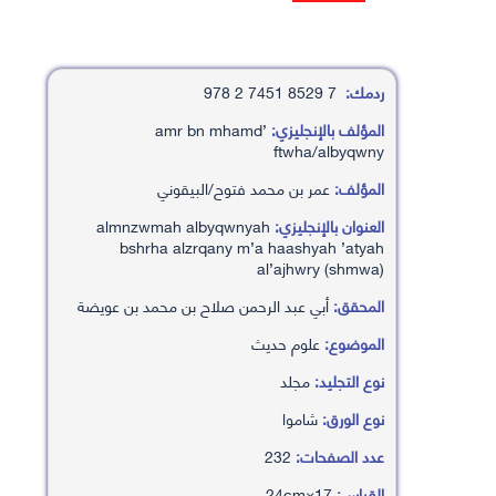
ردمك:
7 8529 7451 2 978
المؤلف بالإنجليزي:
’amr bn mhamd
ftwha/albyqwny
المؤلف:
عمر بن محمد فتوح/البيقوني
العنوان بالإنجليزي:
almnzwmah albyqwnyah
bshrha alzrqany m’a haashyah ’atyah
al’ajhwry (shmwa)
المحقق:
أبي عبد الرحمن صلاح بن محمد بن عويضة
الموضوع:
علوم حديث
نوع التجليد:
مجلد
نوع الورق:
شاموا
عدد الصفحات:
232
القياس:
17×24cm