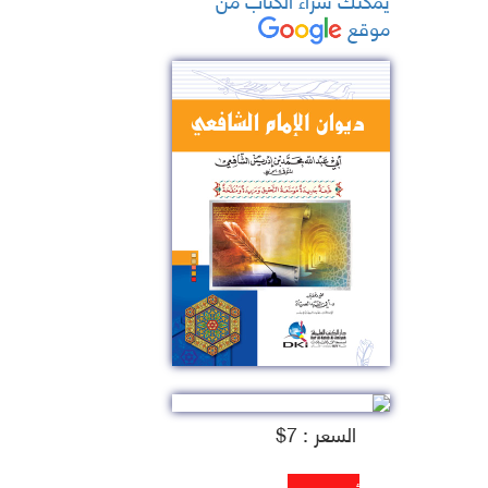
موقع
السعر : 7$