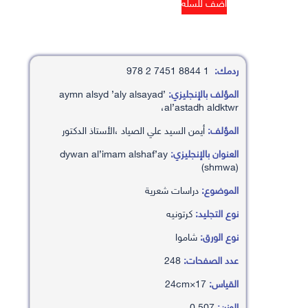
ردمك:
1 8844 7451 2 978
المؤلف بالإنجليزي:
’aymn alsyd ’aly alsayad
،al’astadh aldktwr
المؤلف:
أيمن السيد علي الصياد ،الأستاذ الدكتور
العنوان بالإنجليزي:
dywan al’imam alshaf’ay
(shmwa)
الموضوع:
دراسات شعرية
نوع التجليد:
كرتونيه
نوع الورق:
شاموا
عدد الصفحات:
248
القياس:
17×24cm
الوزن:
0.507