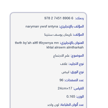
ردمك:
6 8906 7451 2 978
المؤلف بالإنجليزي:
naryman ywsf sntyna
المؤلف:
ناريمان يوسف سنتينا
العنوان بالإنجليزي:
tlwth by’ah altfl tlfzywnya mn
khlal alrswm almtharkah
الموضوع:
علم الاجتماع
نوع التجليد:
غلاف
نوع الورق:
ابيض
عدد الصفحات:
96
القياس:
17×24cm
الوزن:
0.165
عدد ألوان الطباعة:
لون واحد