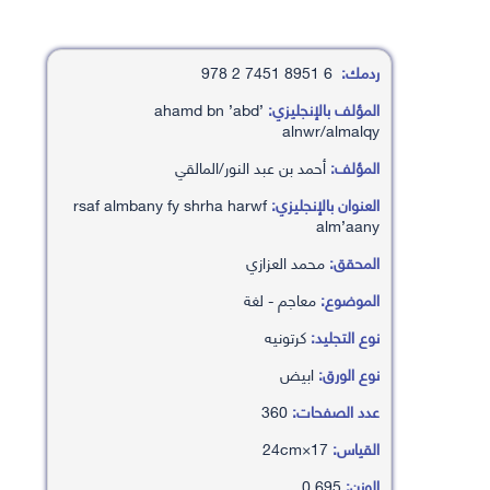
ردمك:
6 8951 7451 2 978
المؤلف بالإنجليزي:
’ahamd bn ’abd
alnwr/almalqy
المؤلف:
أحمد بن عبد النور/المالقي
العنوان بالإنجليزي:
rsaf almbany fy shrha harwf
alm’aany
المحقق:
محمد العزازي
الموضوع:
معاجم - لغة
نوع التجليد:
كرتونيه
نوع الورق:
ابيض
عدد الصفحات:
360
القياس:
17×24cm
الوزن:
0.695