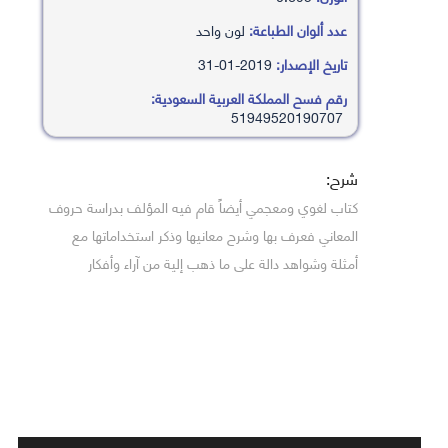
عدد ألوان الطباعة:
لون واحد
تاريخ الإصدار:
2019-01-31
رقم فسح المملكة العربية السعودية:
51949520190707
شرح:
كتاب لغوي ومعجمي أيضاً قام فيه المؤلف بدراسة حروف
المعاني فعرف بها وشرح معانيها وذكر استخداماتها مع
أمثلة وشواهد دالة على ما ذهب إلية من آراء وأفكار