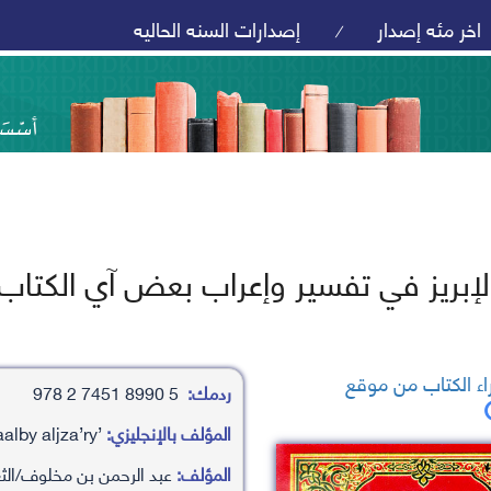
اخر مئه إصدار
إصدارات السنه الحاليه
/
إبريز في تفسير وإعراب بعض آي الكتاب ا
ء الكتاب من موقع
ردمك:
5 8990 7451 2 978
المؤلف بالإنجليزي:
’abd alrhamn bn mkhlwf/alth’aalby aljza’ry
المؤلف:
عبد الرحمن بن مخلوف/الثعا