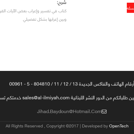
شرح:
كتاب في تفسير وإعراب بعض الآيات القر
وبين إعرابها بشكل تفصيلي
رقام الهاتف والفاكس الجديدة 13 / 12 / 11 / 804810 - 5 - 00961
تكم من الدور النشر اللبنانية sales@al-ilmiyah.com خدمتكم تسعدنا
Jihad.baydoun@hotmail.com
All Rights Reserved , Copyright ©2017 | Developed by
OpenTech