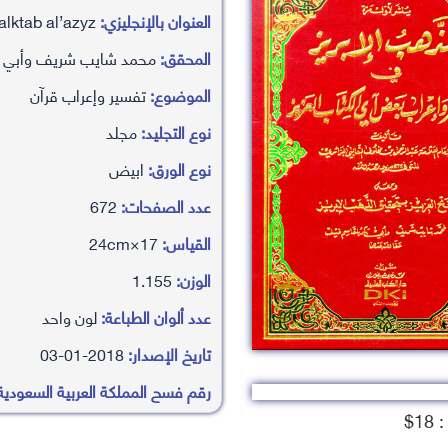
العنوان بالإنجليزي:
aldhhb al’ibryz fy tfsyr w’i’arab b’ad aay alktab al’azyz
المحقق:
محمد شايب شريف وأبي ب
الموضوع:
تفسير وإعراب قرآن
نوع التجليد:
مجلد
نوع الورق:
ابيض
عدد الصفحات:
672
القياس:
17×24cm
الوزن:
1.155
عدد ألوان الطباعة:
لون واحد
تاريخ الإصدار:
2018-01-03
رقم فسح المملكة العربية السعودية
1$