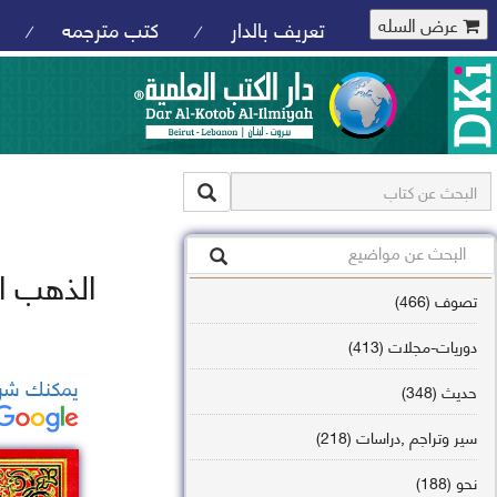
عرض السله
تعريف بالدار
كتب مترجمه
/
/
الذهب ال
تصوف (466)
دوريات-مجلات (413)
يمكنك شرا
حديث (348)
سير وتراجم ,دراسات (218)
نحو (188)