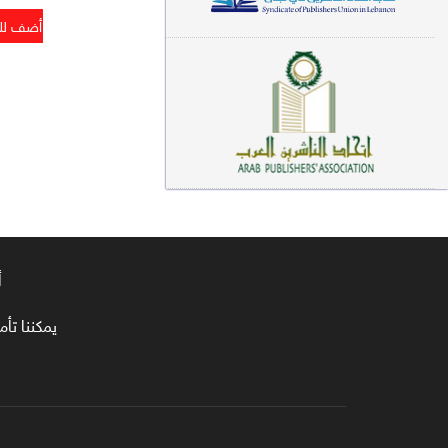
معاجم لغوية (89)
سيرة نبوية وتصوف (81)
فقه (80)
دراسات إسلامية (75)
شعر (72)
علوم قرآن (66)
أ
علوم حديث (64)
روايات (63)
يمكننا تأمين طلبا
قصص للأطفال (63)
فقه عام وأحكام فقهية (62)
قراءات (61)