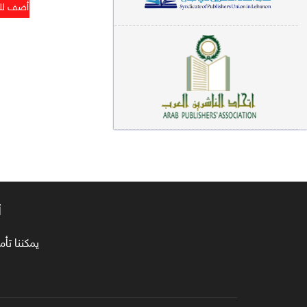
معاجم لغوية (89)
سيرة نبوية وتصوف (81)
فقه (80)
دراسات إسلامية (75)
شعر (72)
علوم قرآن (66)
علوم حديث (64)
أ
روايات (63)
يمكننا تأمين طلبا
قصص للأطفال (63)
فقه عام وأحكام فقهية (62)
قراءات (61)