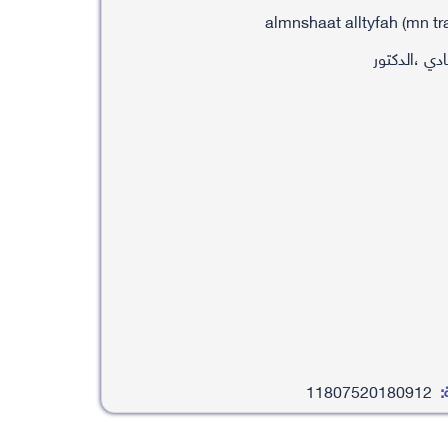
ي ،الدكتور
:
11807520180912