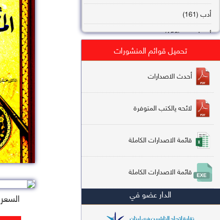
أدب (161)
أصول فقه (158)
تحميل قوائم المنشورات
عقيدة (144)
تاريخ (138)
أحدث الاصدارات
فقه شافعي (132)
لائحه يالكتب المتوفرة
فقه حنفي (113)
فقه مالكي (112)
قائمة الاصدارات الكاملة
تفسير قرآن (106)
قائمة الاصدارات الكاملة
علم كلام (96)
الدار عضو في
أخلاق وتصوف (91)
السعر : 2
سير وتراجم (90)