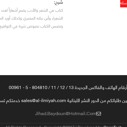
شرح:
كتاب في الشعر والأدب يضم أشعاراً لعدد م
الشعراء وأبن نباته المصري وكذلك أورد ا
وتضمن الكتاب نصوص نثرية في التواقيع و
رقام الهاتف والفاكس الجديدة 13 / 12 / 11 / 804810 - 5 - 00961
تكم من الدور النشر اللبنانية sales@al-ilmiyah.com خدمتكم تسعدنا
Jihad.baydoun@hotmail.com
All Rights Reserved , Copyright ©2017 | Developed by
OpenTech