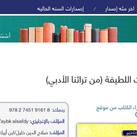
اخر مئه إصدار
إصدارات السنه الحاليه
/
اللطيفة (من تراثنا الأدبي)
ء الكتاب من موقع
ردمك:
8 9161 7451 2 978
المؤلف بالإنجليزي:
salaha aldyn khlyl/abn ’aybk alsafdy
المؤلف:
صلاح الدين خليل/ابن أيب