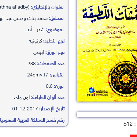
العنوان بالإنجليزي:
almnshaat alltyfah (mn trathna al’adby)
المحقق:
محمد بنات وحسن عبد الهاد
الموضوع:
شعر - أدب
نوع التجليد:
كرتونيه
نوع الورق:
ابيض
عدد الصفحات:
288
القياس:
17×24cm
الوزن:
0.6
عدد ألوان الطباعة:
لون واحد
تاريخ الإصدار:
2017-12-01
رقم فسح المملكة العربية السعودية
1$