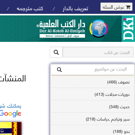
عرض السله
تعريف بالدار
كتب مترجمه
/
/
المنشآت 
تصوف (466)
دوريات-مجلات (413)
يمكنك شرا
حديث (348)
سير وتراجم ,دراسات (218)
نحو (188)