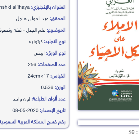
العنوان بالإنجليزي:
al’imla’ ’aly mshkl al’ihaya’
المحقق:
عبد المولى هاجل
الموضوع:
علم الجدل - فقه وتصو
نوع التجليد:
كرتونيه
نوع الورق:
ابيض
عدد الصفحات:
256
القياس:
17×24cm
الوزن:
0.536
عدد ألوان الطباعة:
لون واحد
تاريخ الإصدار:
2020-05-08
رقم فسح المملكة العربية السعودية
9$