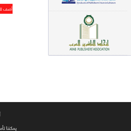
معاجم لغوية (89)
سيرة نبوية وتصوف (81)
فقه (80)
دراسات إسلامية (75)
شعر (72)
علوم قرآن (66)
علوم حديث (64)
روايات (63)
قصص للأطفال (63)
أ
فقه عام وأحكام فقهية (62)
يمكننا تأمين طلبا
قراءات (61)