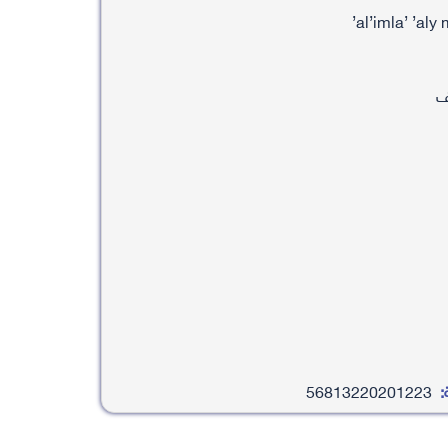
ف
:
56813220201223