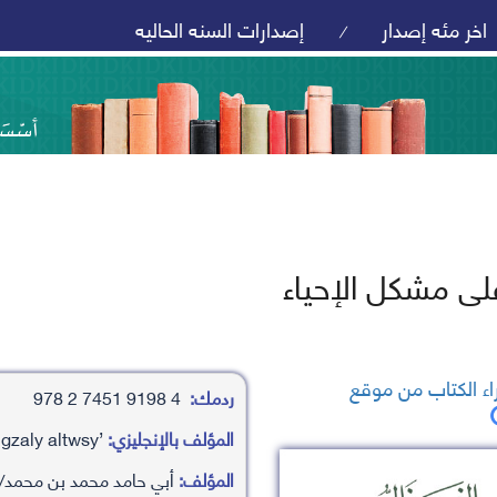
اخر مئه إصدار
إصدارات السنه الحاليه
/
على مشكل الإحياء
ء الكتاب من موقع
ردمك:
4 9198 7451 2 978
المؤلف بالإنجليزي:
’aby haamd mhamd bn mhamd/ algzaly altwsy
المؤلف:
أبي حامد محمد بن محمد/ 