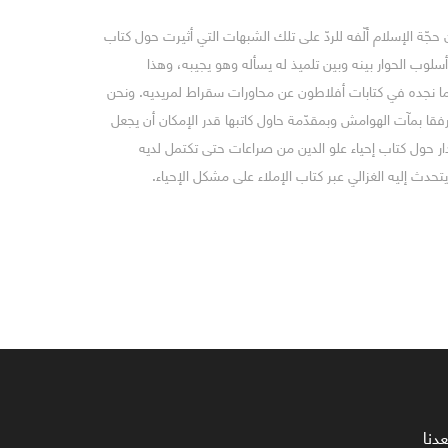
ّة الإسلام ألّفه للردّ على تلك الشبهات التي أثيرت حول كتاب
ي أسلوب الحوار بينه وبين تلميذ له يسأله وهو يجيبه، وهذا
ا نجده في كتابات أفلاطون عن محاورات سقراط لمريديه. ونحن
رفقا بمآت الهوامش وبمقدّمة حاول كاتبها قدر الإمكان أن يجعل
 دار حول كتاب إحياء علو الدين من صراعات حتى تكتمل لديه
يتحدث إليه الغزالي عبر كتاب الإملاء على مشكل الإحياء.