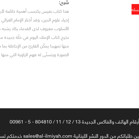
شرح:
هذا كتاب نفيس يكتسب أهمية خاصّة لأن حج
إحياء علوم الدين، وقد أختار الإمام الغزال
الأسلوب معروف لذى القدماء يكاد يشبه م
نخرج كتاب الإملاء اليوم في حلّة جديدة م
منها تمهيدا يمكّن القارئ من الإحاطة بما
الصورة ويتسنّى له فهم الزاوية التي منها 
رقام الهاتف والفاكس الجديدة 13 / 12 / 11 / 804810 - 5 - 00961
تكم من الدور النشر اللبنانية sales@al-ilmiyah.com خدمتكم تسعدنا