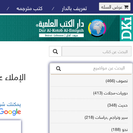
عرض السله
تعريف بالدار
كتب مترجمه
/
/
الإملاء 
تصوف (466)
دوريات-مجلات (413)
يمكنك شرا
حديث (348)
سير وتراجم ,دراسات (218)
نحو (188)