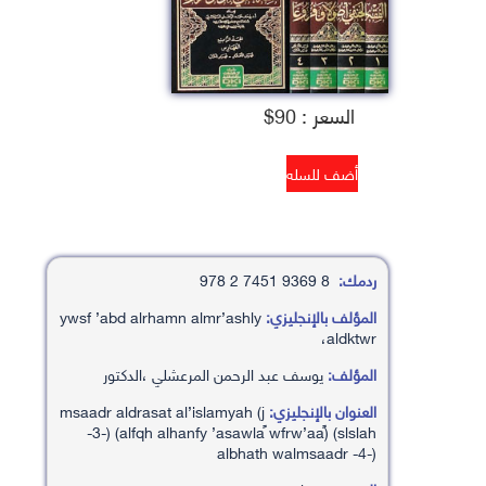
السعر : 90$
ردمك:
8 9369 7451 2 978
المؤلف بالإنجليزي:
ywsf ’abd alrhamn almr’ashly
،aldktwr
المؤلف:
يوسف عبد الرحمن المرعشلي ،الدكتور
العنوان بالإنجليزي:
msaadr aldrasat al’islamyah (j
-3-) (alfqh alhanfy ’asawlaً wfrw’aaً) (slslah
albhath walmsaadr -4-)