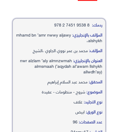
ردمك:
8 9538 7451 2 978
المؤلف بالإنجليزي:
mhamd bn ’amr nwwy aljawy
،alshykh
المؤلف:
محمد بن عمر نووي الجاوي ،الشيخ
العنوان بالإنجليزي:
nwr alzlam ’aly almnzwmah
almsmaah (’aqydah al’awam llshykh
allwdh’ay)
المحقق:
محمد عبد السلام إبراهيم
الموضوع:
شروح - منظومات - عقيدة
نوع التجليد:
غلاف
نوع الورق:
ابيض
عدد الصفحات:
96
القياس:
17×24cm