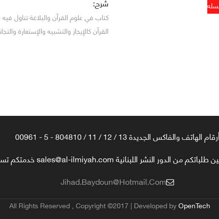
شرح:
كتاب في علوم القرآن والبلاغة تناول فيه ا
القرآن كالإيجاز والتشبيه والإستعارة والت
رقام الهاتف والفاكس الجديدة 13 / 12 / 11 / 804810 - 5 - 00961
تكم من الدور النشر اللبنانية sales@al-ilmiyah.com خدمتكم تسعدنا
Jihad.baydoun@hotmail.com
All Rights Reserved , Copyright ©2017 | Developed by
OpenTech