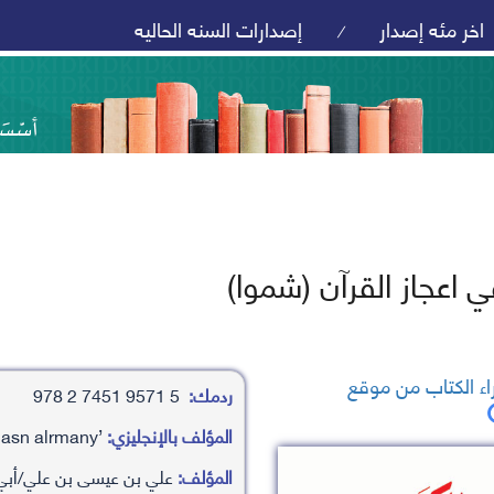
اخر مئه إصدار
إصدارات السنه الحاليه
/
 اعجاز القرآن (شموا)
ء الكتاب من موقع
ردمك:
5 9571 7451 2 978
المؤلف بالإنجليزي:
’aly bn ’aysy bn ’aly/’aby alhasn alrmany
المؤلف:
علي بن عيسى بن علي/أبي 