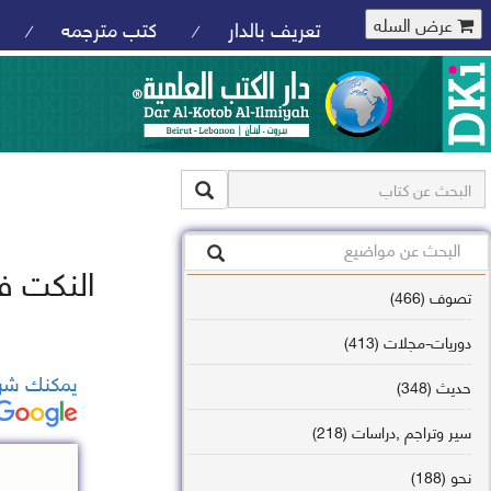
عرض السله
تعريف بالدار
كتب مترجمه
/
/
النكت في
تصوف (466)
دوريات-مجلات (413)
يمكنك شرا
حديث (348)
سير وتراجم ,دراسات (218)
نحو (188)