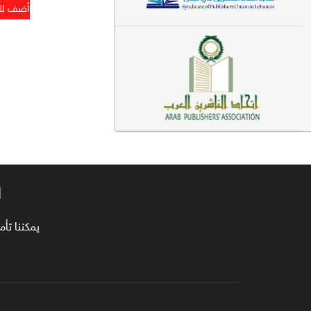
معاجم لغوية (89)
سيرة نبوية وتصوف (81)
فقه (80)
دراسات إسلامية (75)
شعر (72)
علوم قرآن (66)
أ
علوم حديث (64)
روايات (63)
يمكننا تأمين طلبا
قصص للأطفال (63)
فقه عام وأحكام فقهية (62)
قراءات (61)