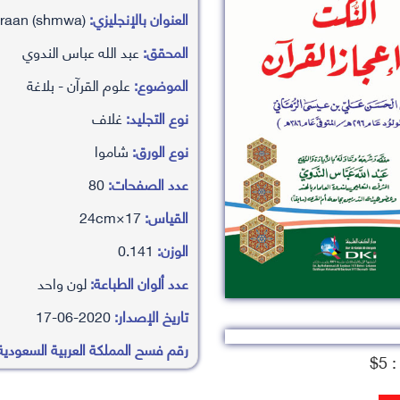
العنوان بالإنجليزي:
alnkt fy a’ajaz alqraan (shmwa)
المحقق:
عبد الله عباس الندوي
الموضوع:
علوم القرآن - بلاغة
نوع التجليد:
غلاف
نوع الورق:
شاموا
عدد الصفحات:
80
القياس:
17×24cm
الوزن:
0.141
عدد ألوان الطباعة:
لون واحد
تاريخ الإصدار:
2020-06-17
رقم فسح المملكة العربية السعودية
5$