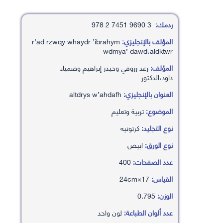
ردمك:
3 9690 7451 2 978
المؤلف بالإنجليزي:
r’ad rzwqy whaydr ’ibrahym
wdmya’ dawd،aldktwr
المؤلف:
رعد رزوقي وحيدر إبراهيم وضمياء
داود،الدكتور
العنوان بالإنجليزي:
altdrys w’ahdafh
الموضوع:
تربية وتعليم
نوع التجليد:
كرتونيه
نوع الورق:
ابيض
عدد الصفحات:
400
القياس:
17×24cm
الوزن:
0.795
عدد ألوان الطباعة:
لون واحد