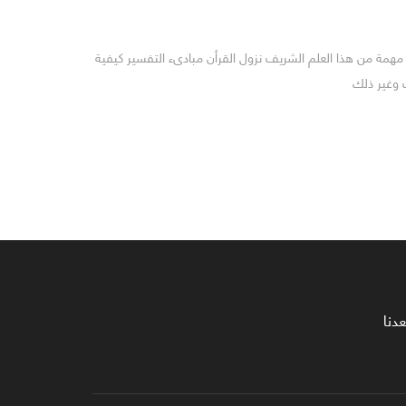
همة من هذا العلم الشريف نزول القرأن مبادىء التفسير كيفية
 وغير ذلك