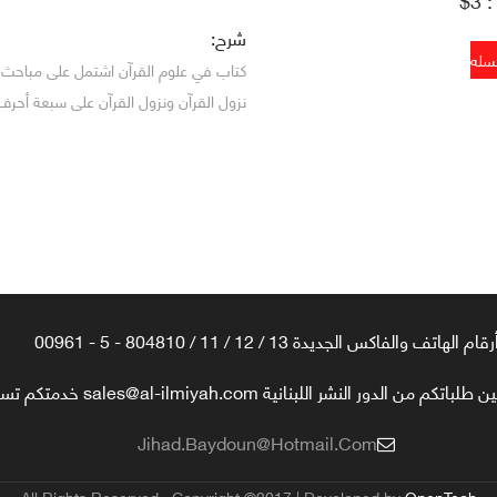
شرح:
كتاب في علوم القرآن اشتمل على مباحث م
نزول القرآن ونزول القرآن على سبعة أحرف
رقام الهاتف والفاكس الجديدة 13 / 12 / 11 / 804810 - 5 - 00961
تكم من الدور النشر اللبنانية sales@al-ilmiyah.com خدمتكم تسعدنا
Jihad.baydoun@hotmail.com
All Rights Reserved , Copyright ©2017 | Developed by
OpenTech