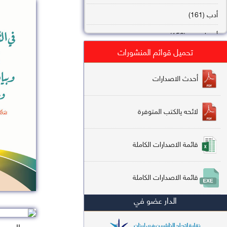
أدب (161)
أصول فقه (158)
تحميل قوائم المنشورات
عقيدة (144)
تاريخ (138)
أحدث الاصدارات
فقه شافعي (132)
لائحه يالكتب المتوفرة
فقه حنفي (113)
فقه مالكي (112)
قائمة الاصدارات الكاملة
تفسير قرآن (106)
قائمة الاصدارات الكاملة
علم كلام (96)
الدار عضو في
أخلاق وتصوف (91)
سير وتراجم (90)
السعر : 