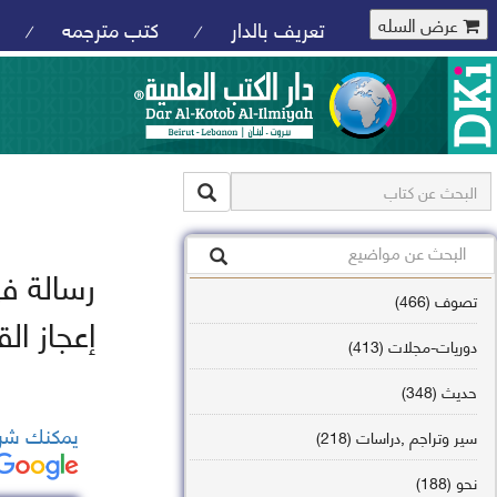
عرض السله
تعريف بالدار
كتب مترجمه
/
/
رسالة في
تصوف (466)
إعجاز ال
دوريات-مجلات (413)
حديث (348)
يمكنك شرا
سير وتراجم ,دراسات (218)
نحو (188)