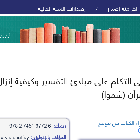
اخر مئه إصدار
إصدارات السنه الحاليه
/
 التكلم على مبادئ التفسير وكيفية إنزال 
قرآن (شموا)
ء الكتاب من موقع
ردمك:
6 9772 7451 2 978
المؤلف بالإنجليزي:
mhamd bn msatfy bn hasn/alkhdry alshaf’ay