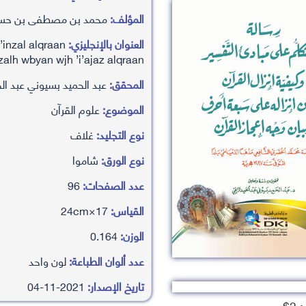
المؤلف:
محمد بن مصطفى بن حسن
العنوان بالإنجليزي:
’inzal alqraan
alh wbyan wjh ’i’ajaz alqraan (
المحقق:
عبد الحميد بسيوني عبد الحم
الموضوع:
علوم القرآن
نوع التجليد:
غلاف
نوع الورق:
شاموا
عدد الصفحات:
96
القياس:
17×24cm
الوزن:
0.164
عدد ألوان الطباعة:
لون واحد
تاريخ الإصدار:
2021-11-04
3$