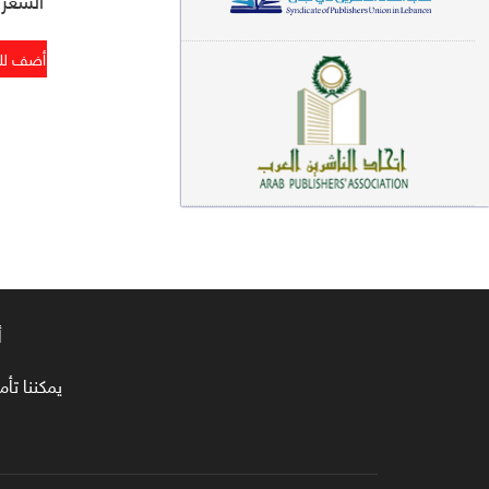
معاجم لغوية (89)
سيرة نبوية وتصوف (81)
فقه (80)
دراسات إسلامية (75)
شعر (72)
علوم قرآن (66)
علوم حديث (64)
أ
روايات (63)
يمكننا تأمين طلبا
قصص للأطفال (63)
فقه عام وأحكام فقهية (62)
قراءات (61)