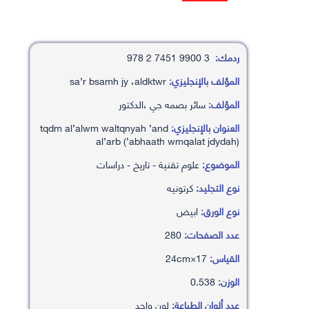
ردمك:
3 9900 7451 2 978
المؤلف بالإنجليزي:
sa’r bsamh jy ،aldktwr
المؤلف:
سائر بصمه جي ،الدكتور
العنوان بالإنجليزي:
tqdm al’alwm waltqnyah ’and
al’arb (’abhaath wmqalat jdydah)
الموضوع:
علوم تقنية - تاريخ - دراسات
نوع التجليد:
كرتونيه
نوع الورق:
ابيض
عدد الصفحات:
280
القياس:
17×24cm
الوزن:
0.538
عدد ألوان الطباعة:
لون واحد